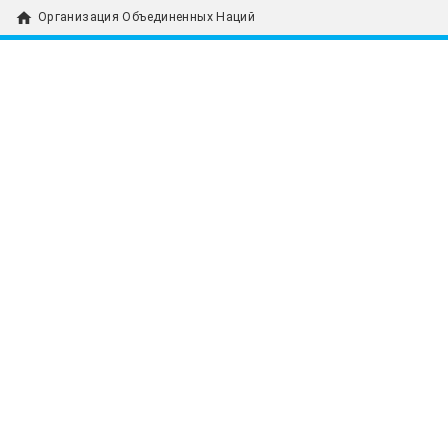
home
Организация Объединенных Наций