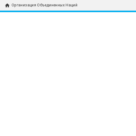
home
Организация Объединенных Наций