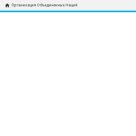
home
Организация Объединенных Наций