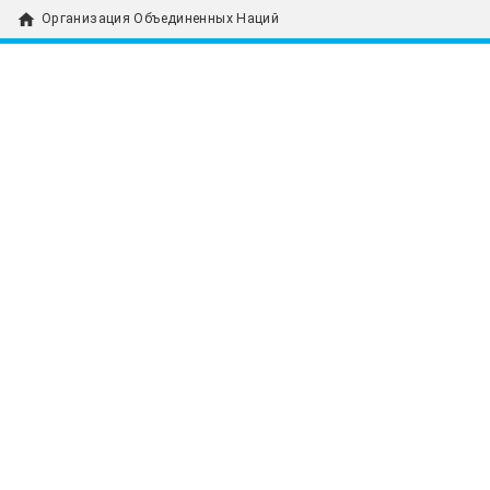
home
Организация Объединенных Наций