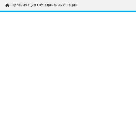
home
Организация Объединенных Наций