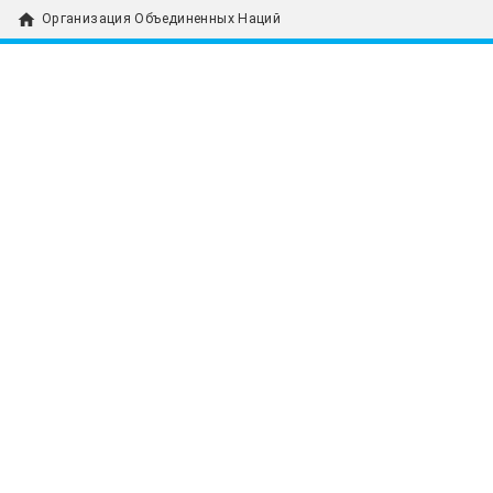
home
Организация Объединенных Наций