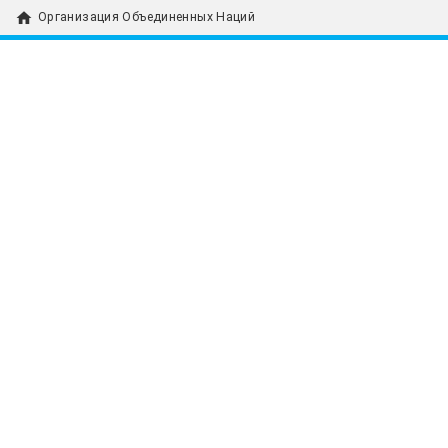
home
Организация Объединенных Наций