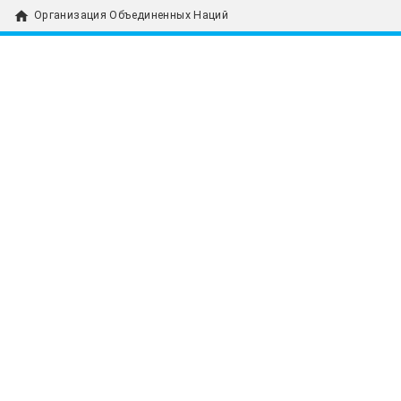
home
Организация Объединенных Наций