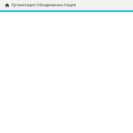
home
Организация Объединенных Наций