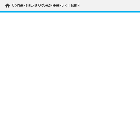
home
Организация Объединенных Наций