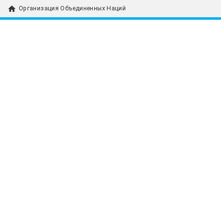
home
Организация Объединенных Наций