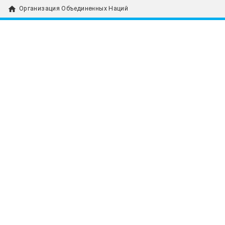
home
Организация Объединенных Наций