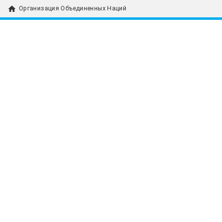
home
Организация Объединенных Наций