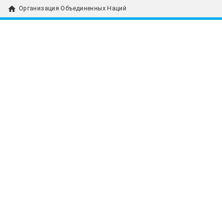
home
Организация Объединенных Наций