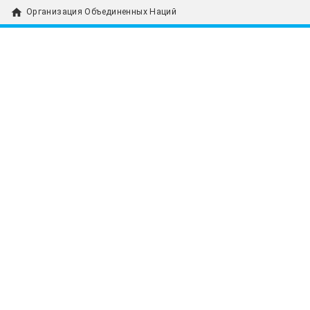
home
Организация Объединенных Наций