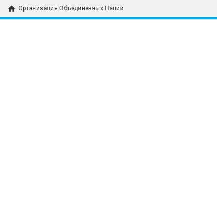
home
Организация Объединенных Наций