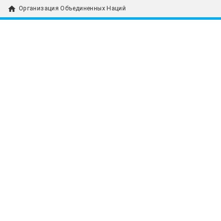
home
Организация Объединенных Наций