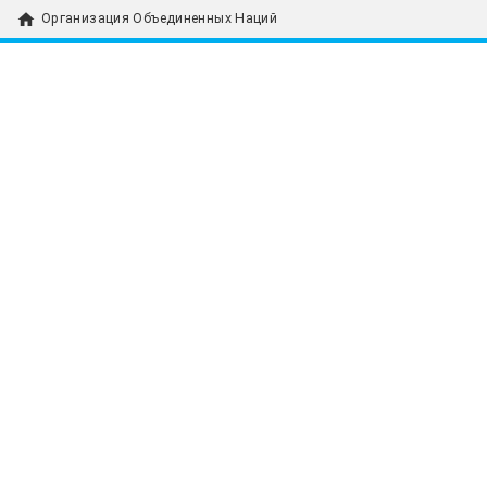
home
Организация Объединенных Наций