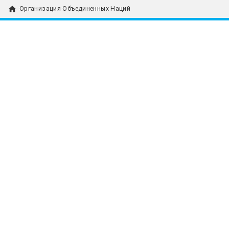
home
Организация Объединенных Наций