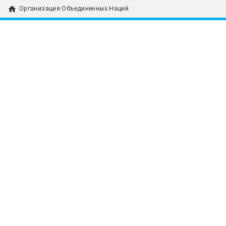
home
Организация Объединенных Наций