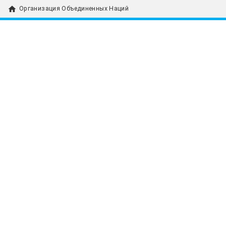
home
Организация Объединенных Наций