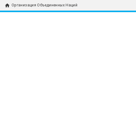
home
Организация Объединенных Наций