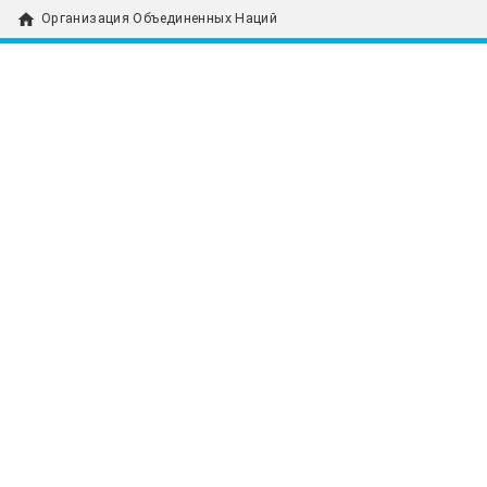
home
Организация Объединенных Наций