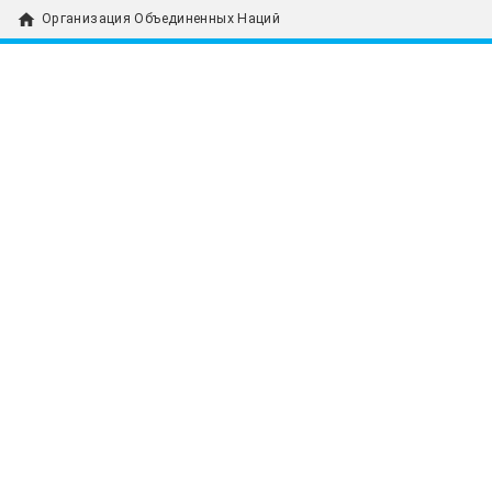
home
Организация Объединенных Наций