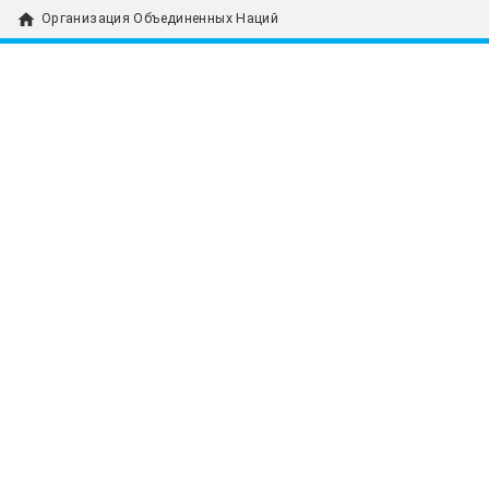
home
Организация Объединенных Наций