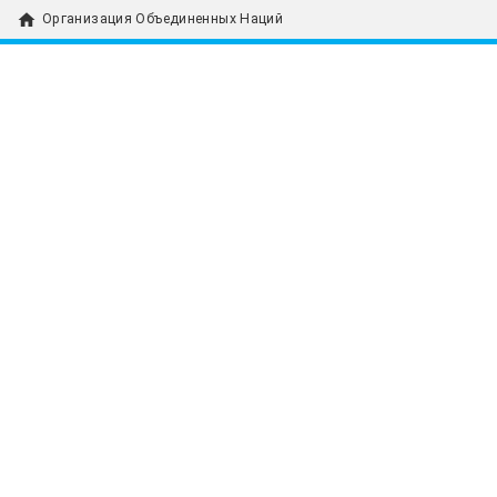
home
Организация Объединенных Наций