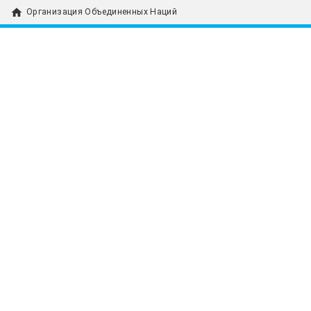
home
Организация Объединенных Наций