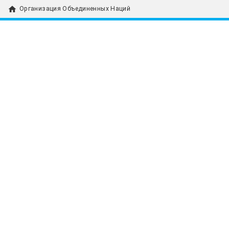
home
Организация Объединенных Наций