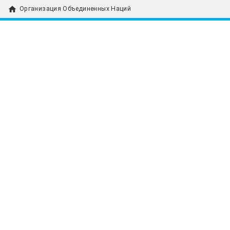
home
Организация Объединенных Наций