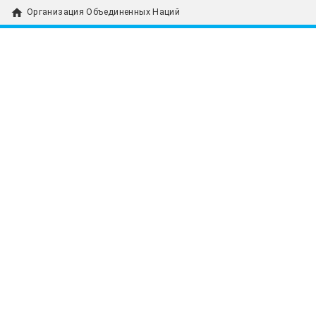
home
Организация Объединенных Наций