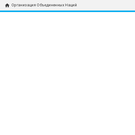
home
Организация Объединенных Наций