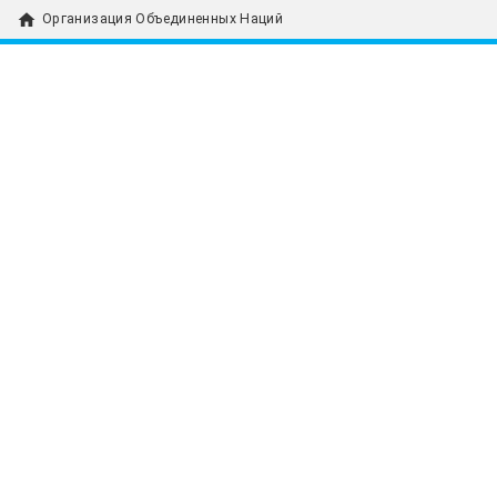
home
Организация Объединенных Наций