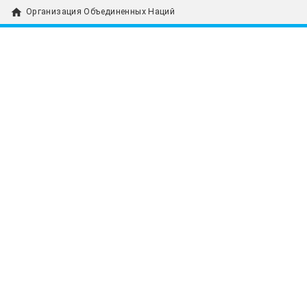
home
Организация Объединенных Наций