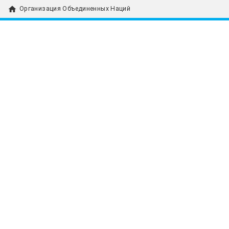
home
Организация Объединенных Наций