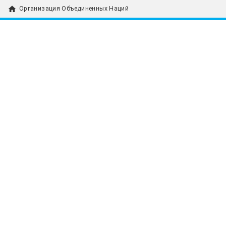
home
Организация Объединенных Наций