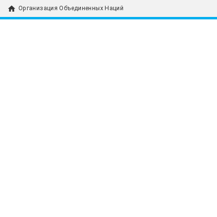
home
Организация Объединенных Наций