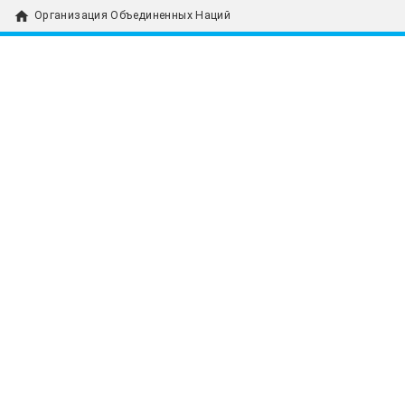
home
Организация Объединенных Наций