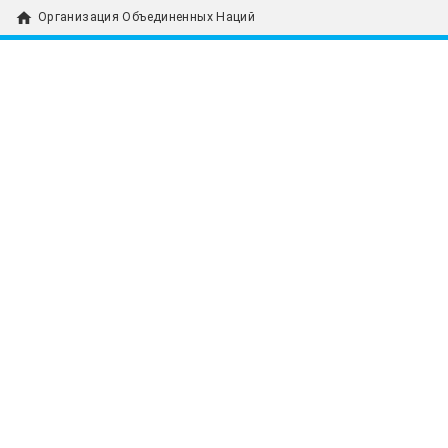
home
Организация Объединенных Наций