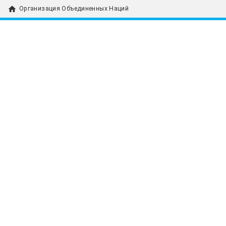
home
Организация Объединенных Наций