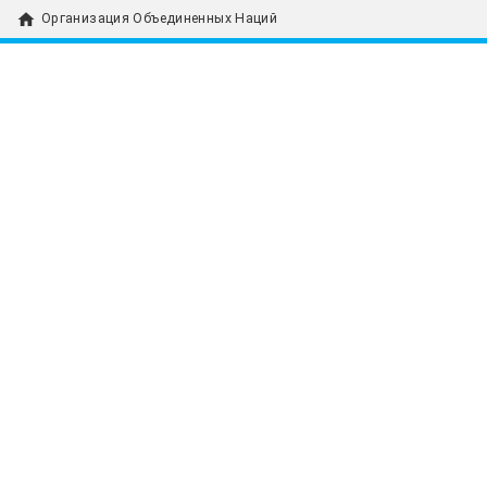
home
Организация Объединенных Наций