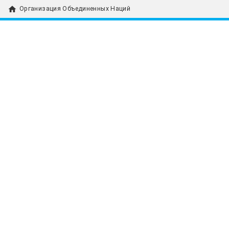
home
Организация Объединенных Наций