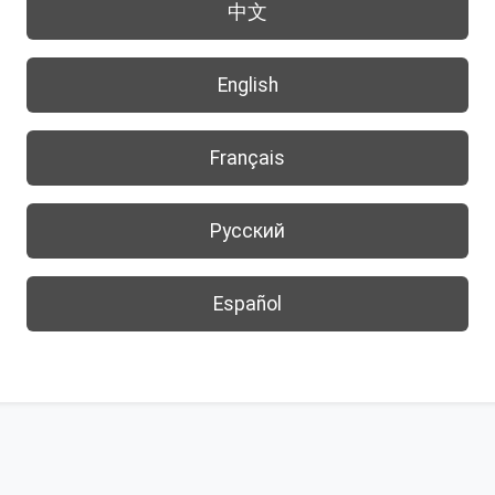
中文
English
Français
Русский
Español