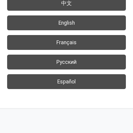
中文
English
Français
Русский
Español