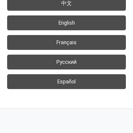
中文
English
Français
Русский
Español