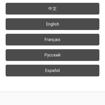
中文
English
Français
Русский
Español