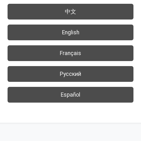
中文
English
Français
Русский
Español