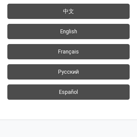
中文
English
Français
Русский
Español