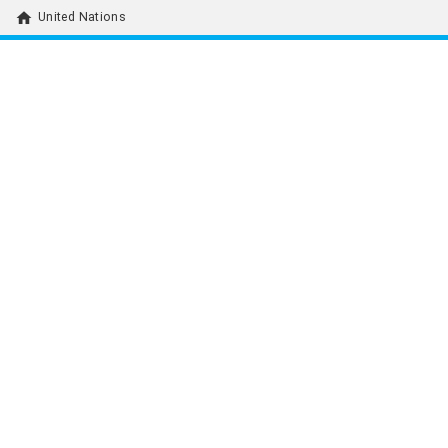
home
United Nations