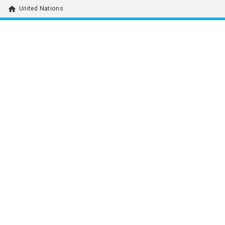
home
United Nations