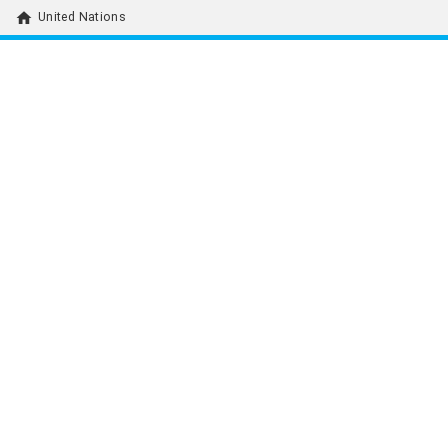
home
United Nations